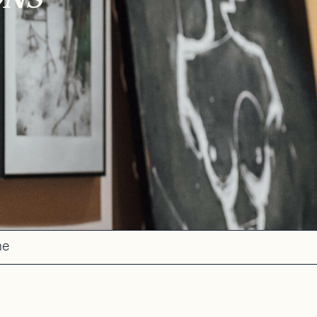
ONS
me