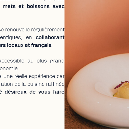
station sont conçus pour
 mets et boissons avec
se renouvelle régulièrement
hentiques, en
collaborant
rs locaux et français
.
accessible au plus grand
ronomie.
 une réelle expérience car
tion de la cuisine raffinée
é désireux de vous faire