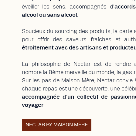
unique et polysensorielle
. Les menus dégu
éveiller les sens, accompagnés d’
accords
alcool ou sans alcool
.
Soucieux du sourcing des produits, la carte 
pour offrir des saveurs fraîches et aut
étroitement avec des artisans et producteu
La philosophie de Nectar est de rendre 
nombre la 8ème merveille du monde, la gast
Sur les pas de Maison Mère, Nectar convie à
chaque repas est une découverte, une célébra
accompagnée d’un collectif de passionn
voyager
.
NECTAR BY MAISON MÈRE