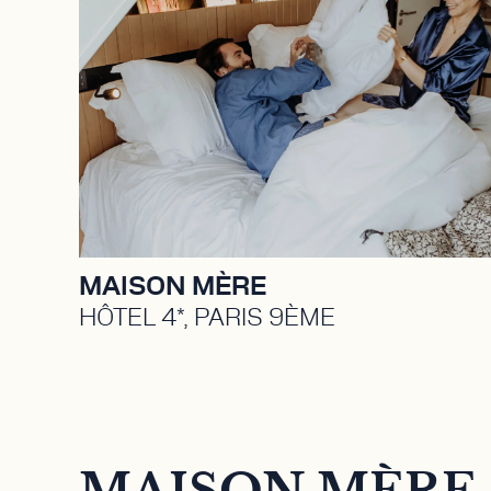
Hôtel 4* niché en plein cœur du 9ème
arrondissement de Paris. Lieu de
vie, bar à cocktail, coworking café et
ruche artistique. Propriété détenue
par TK investissements, détenue par
Aziz Temimi et Walid Temimi.
DÉCOUVRIR
MAISON MÈRE
HÔTEL 4*, PARIS 9ÈME