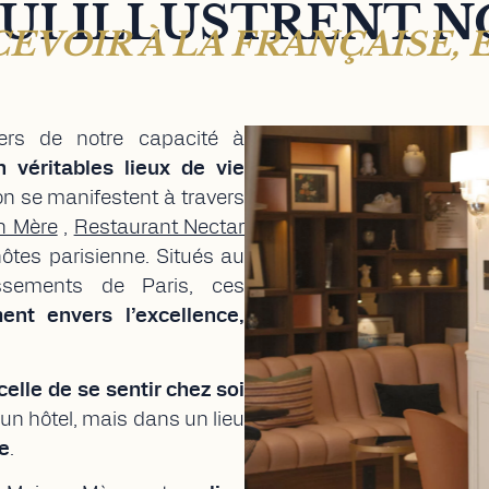
QUI ILLUSTRENT N
CEVOIR À LA FRANÇAISE
ers de notre capacité à
 véritables lieux de vie
ion se manifestent à travers
on Mère
,
Restaurant Nectar
hôtes parisienne.
Situés au
sements de Paris, ces
ement
envers l’excellence,
celle de se sentir chez soi
un hôtel, mais dans un lieu
e
.