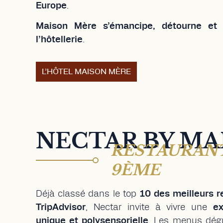
classement Best of the
Best de TripAdviso
Europe
.
Maison Mère s’émancipe, détourne et 
l’hôtellerie
.
L’HÔTEL MAISON MÈRE
NECTAR BY MA
RESTAURANT
9ÈME
Déjà classé dans le top
10 des meilleurs r
TripAdvisor
, Nectar invite à vivre une
e