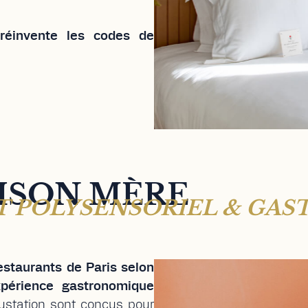
r en France et 15 ème en
réinvente les codes de
ISON MÈRE
 POLYSENSORIEL & GAS
estaurants de Paris selon
xpérience gastronomique