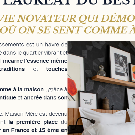
 LAURÉAT DU BEST
 VIE NOVATEUR QUI DÉMO
 OÙ ON SE SENT COMME 
issements
est un havre de
dans le quartier vibrant et
el
incarne l’essence même
traditions
et
touches
mme à la maison
; grâce à
ntique
et
ancrée dans son
te, Maison Mère est devenu
ant
la première place
du