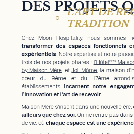
DES PROJETS 
L’ART DE RE
TRADITION
Chez Moon Hospitality, nous sommes fi
transformer des espaces fonctionnels en
expérientiels
. Notre expertise et notre pass
trois de nos projets phares :
l’Hôtel**** Mais
by Maison Mère
. et
Joli Môme
, la maison d’
cœur du 9ème et du 17ème arrondis
établissements
incarnent notre engag
l’innovation et l’art de recevoir
.
Maison Mère s’inscrit dans une nouvelle ère,
ailleurs que chez soi
. On ne rentre pas dans 
de vie, où
chaque espace est une expérienc