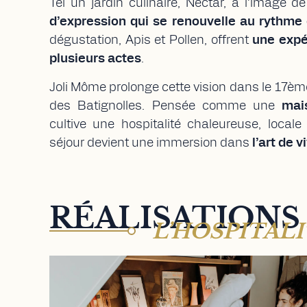
Tel un jardin culinaire, Nectar, à l’image 
d’expression qui se renouvelle au rythme
dégustation, Apis et Pollen, offrent
une expé
plusieurs actes
.
Joli Môme prolonge cette vision dans le 17è
des Batignolles. Pensée comme une
mai
cultive une hospitalité chaleureuse, loca
séjour devient une immersion dans
l’art de v
RÉALISATIONS :
L’HOSPITAL
MAISON MÈRE HÔTEL 4*