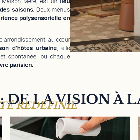
de Maison Mère, est un
lieu
 des saisons
. Deux menus
rience polysensorielle en
me arrondissement, au cœur
son d’hôtes
urbaine
, elle
le et spontanée, où chaque
ivre parisien.
 DE LA VISION À 
ITÉ REDÉFINIE
NECTAR BY MAISON MÈRE