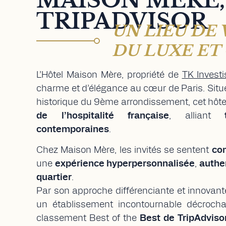
MAISON MÈRE,
TRIPADVISOR
UN LIEU DE
DU LUXE ET
L’Hôtel Maison Mère, propriété de
TK Invest
charme et d’élégance au cœur de Paris. Situé 
historique du 9ème arrondissement, cet hôt
de l’hospitalité française
, alliant
contemporaines
.
Chez Maison Mère, les invités se sentent
co
une
expérience hyperpersonnalisée
,
authe
quartier
.
Par son approche différenciante et innovan
un établissement incontournable décroch