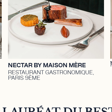
Une gastronomie immersive, où
l'expertise se marie à la créativité,
offrant une expérience
polysensorielle, rebelle et
contemporaine, dans une
atmosphère collective.
DÉCOUVRIR
NECTAR BY MAISON MÈRE
RESTAURANT GASTRONOMIQUE,
PARIS 9ÈME