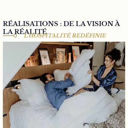
RÉALISATIONS : DE LA VISION À
LA RÉALITÉ
L’HOSPITALITÉ REDÉFINIE
MAISON MÈRE HÔTEL 4*
Hôtel 4* niché en plein cœur du 9ème
arrondissement de Paris. Lieu de vie, bar à cocktail,
coworking café et ruche artistique. Propriété
détenue par TK investissements, détenue par Aziz
Temimi et Walid Temimi.
DÉCOUVRIR