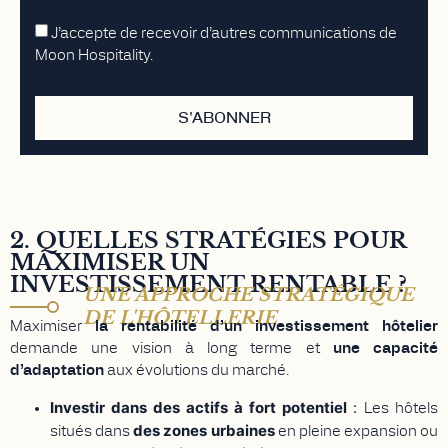
J’accepte de recevoir d’autres communications de
Moon Hospitality.
S'ABONNER
2. QUELLES STRATÉGIES POUR
MAXIMISER UN
INVESTISSEMENT RENTABLE ?
UNE APPROCHE STRATÉGIQUE
DE L'HÔTELLERIE
Maximiser
la rentabilité d’un investissement hôtelier
demande une vision à long terme et
une capacité
d’adaptation
aux évolutions du marché.
I
nvestir dans des actifs à fort potentiel
:
Les hôtels
des zones urbaines
situés dans
en pleine expansion ou