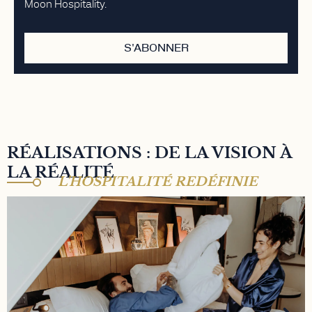
Moon Hospitality.
S'ABONNER
RÉALISATIONS : DE LA VISION À
LA RÉALITÉ
L’HOSPITALITÉ REDÉFINIE
MAISON MÈRE HÔTEL 4*
Hôtel 4* niché en plein cœur du 9ème
arrondissement de Paris. Lieu de vie, bar à cocktail,
coworking café et ruche artistique. Propriété
détenue par TK investissements, détenue par Aziz