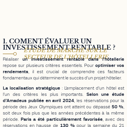
1. COMENT ÉVALUER UN
INVESTISSEMENT RENTABLE ?
ÉTUDE DE MARCHÉ SUR LE
SECTEUR DE L'HÔTELLERIE
Réaliser
un investissement rentable dans l’hôtellerie
repose sur plusieurs critères essentiels. Pour
optimiser vos
rendements
, il est crucial de comprendre ces facteurs
fondamentaux qui déterminent le succès d’un projet hôtelier.
La localisation stratégique
:
L’emplacement d’un hôtel est
l’un des critères les plus importants.
Selon une étude
d’Amadeus publiée en avril 2024
, les réservations pour la
période des Jeux Olympiques ont atteint ou dépassé
50 %
,
soit deux fois plus que les années précédentes à la même
période.
Paris a été particulièrement favorisée
, avec des
réservations en hausse de
130 %
pour la semaine du 21