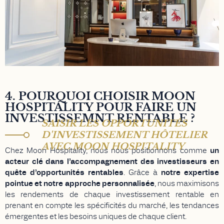
4. POURQUOI CHOISIR MOON
HOSPITALITY POUR FAIRE UN
INVESTISSEMNT RENTABLE ?
SAISIR LES OPPORTUNITÉS
D'INVESTISSEMENT HÔTELIER
AVEC MOON HOSPITALITY
Chez Moon Hospitality, nous nous positionnons comme
un
acteur clé dans l’accompagnement des investisseurs en
quête d’opportunités rentables
. Grâce à
notre expertise
pointue et notre approche personnalisée
, nous maximisons
les rendements de chaque investissement rentable en
prenant en compte les spécificités du marché, les tendances
émergentes et les besoins uniques de chaque client.