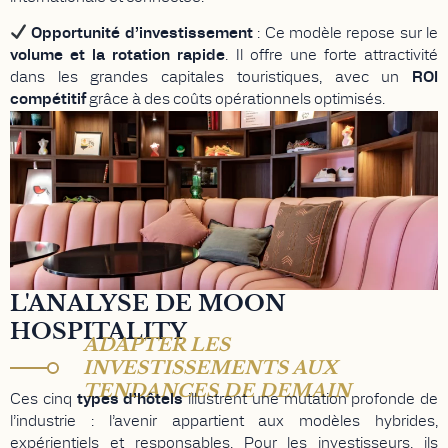
Opportunité d’investissement
: Ce modèle repose sur le
volume et la rotation rapide
. Il offre une forte attractivité
dans les grandes capitales touristiques, avec un
ROI
compétitif
grâce à des coûts opérationnels optimisés.
L'ANALYSE DE MOON
HOSPITALITY
ADAPTER LES
INVESTISSEMENTS AUX
TENDANCES DE DEMAIN
Ces cinq
types d’hôtels
illustrent une mutation profonde de
l’industrie : l’avenir appartient aux modèles hybrides,
expérientiels et responsables. Pour les investisseurs, ils