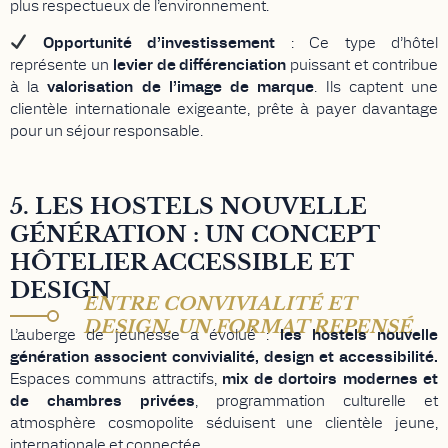
plus respectueux de l’environnement.
Opportunité d’investissement
: Ce type d’hôtel
représente un
levier de différenciation
puissant et contribue
à la
valorisation de l’image de marque
. Ils captent une
clientèle internationale exigeante, prête à payer davantage
pour un séjour responsable.
5. LES HOSTELS NOUVELLE
GÉNÉRATION : UN CONCEPT
HÔTELIER ACCESSIBLE ET
DESIGN
ENTRE CONVIVIALITÉ ET
DESIGN, UN FORMAT REPENSÉ
L’auberge de jeunesse a évolué :
les hostels nouvelle
génération associent convivialité, design et accessibilité.
Espaces communs attractifs,
mix de dortoirs modernes et
de chambres privées
, programmation culturelle et
atmosphère cosmopolite séduisent une clientèle jeune,
internationale et connectée.