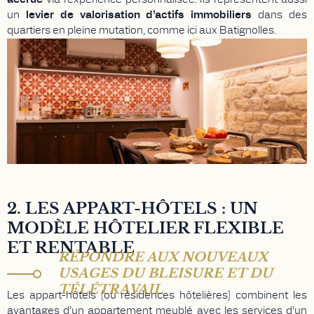
un
levier de valorisation d’actifs immobiliers
dans des
quartiers en pleine mutation, comme ici aux Batignolles.
2. LES APPART-HÔTELS : UN
MODÈLE HÔTELIER FLEXIBLE
ET RENTABLE
RÉPONDRE AUX NOUVEAUX
USAGES DU BLEISURE ET DU
TÉLÉTRAVAIL
Les appart-hôtels (ou résidences hôtelières) combinent les
avantages d’un appartement meublé avec les services d’un