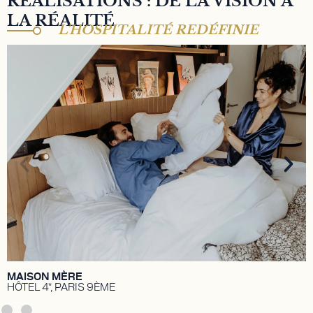
RÉALISATIONS : DE LA VISION À
LA RÉALITÉ
L’HOSPITALITÉ REDÉFINIE
MAISON MÈRE HÔTEL 4*
Hôtel 4* niché en plein cœur du 9ème
arrondissement de Paris. Lieu de vie, bar à cocktail,
coworking café et ruche artistique. Propriété
détenue par TK investissements, détenue par Aziz
Temimi et Walid Temimi.
DÉCOUVRIR
MAISON MÈRE
HÔTEL 4*, PARIS 9ÈME