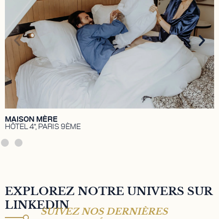
Hôtel 4* niché en plein cœur du 9ème
arrondissement de Paris. Lieu de vie, bar à cocktail,
coworking café et ruche artistique. Propriété
détenue par TK investissements, détenue par Aziz
Temimi et Walid Temimi.
DÉCOUVRIR
MAISON MÈRE
HÔTEL 4*, PARIS 9ÈME
EXPLOREZ NOTRE UNIVERS SUR
LINKEDIN
SUIVEZ NOS DERNIÈRES