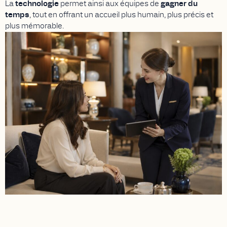
La
technologie
permet ainsi aux équipes de
gagner du
temps
, tout en offrant un accueil plus humain, plus précis et
plus mémorable.