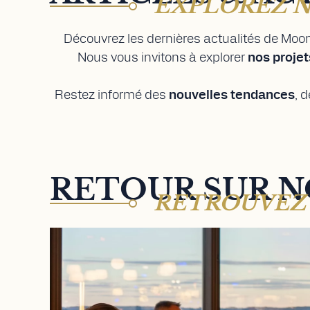
EXPLOREZ N
Découvrez les dernières actualités de Moon
Nous vous invitons à explorer
nos projet
Restez informé des
nouvelles tendances
, 
RETOUR SUR N
RETROUVEZ 