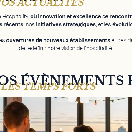
OS ACTUALITÉS
 Hospitality,
où innovation et excellence se rencontr
s récents
, nos
initiatives stratégiques
, et les
évoluti
des
ouvertures de nouveaux établissements
et des d
de redéfinir notre vision de l’hospitalité.
OS ÉVÈNEMENTS 
LES TEMPS FORTS