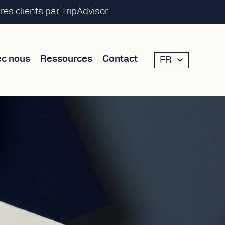
es clients par TripAdvisor
ec nous
Ressources
Contact
FR